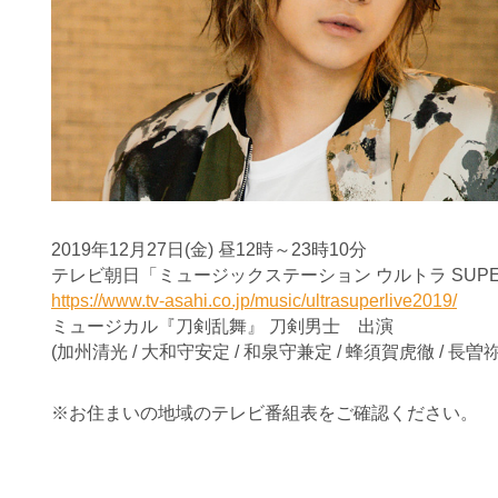
2019年12月27日(金) 昼12時～23時10分
テレビ朝日「ミュージックステーション ウルトラ SUPER L
https://www.tv-asahi.co.jp/music/ultrasuperlive2019/
ミュージカル『刀剣乱舞』 刀剣男士 出演
(加州清光 / 大和守安定 / 和泉守兼定 / 蜂須賀虎徹 / 長曽
※お住まいの地域のテレビ番組表をご確認ください。