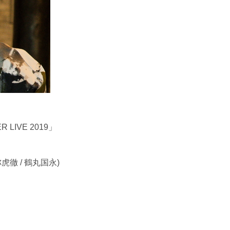
IVE 2019」
祢虎徹 / 鶴丸国永)