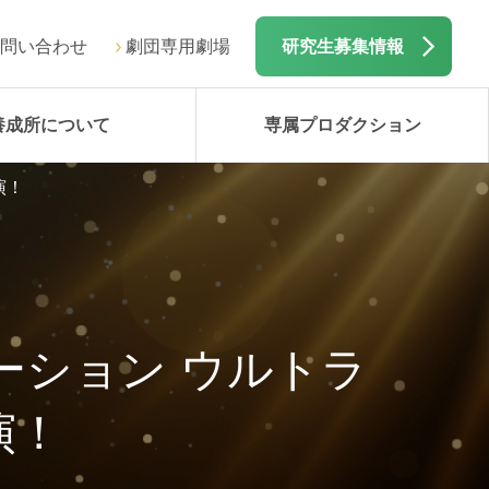
問い合わせ
劇団専用劇場
研究生募集情報
養成所について
専属プロダクション
演！
ーション ウルトラ
出演！