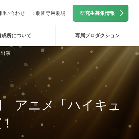
問い合わせ
劇団専用劇場
研究生募集情報
養成所について
専属プロダクション
に出演！
翔 アニメ「ハイキュ
演！