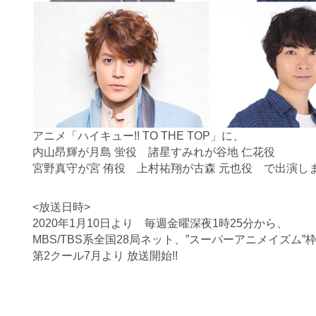
アニメ「ハイキュー!! TO THE TOP」に、
内山昂輝が月島 蛍役 諸星すみれが谷地 仁花役
宮野真守が宮 侑役 上村祐翔が古森 元也役 で出演し
<放送日時>
2020年1月10日より 毎週金曜深夜1時25分から、
MBS/TBS系全国28局ネット、”スーパーアニメイズム”
第2クール7月より 放送開始!!