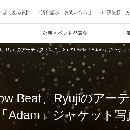
よくある質問
資料請求・お問い合わせ
出演依頼・お
公演 イベント 発表会
Beat、Ryujiのアーティスト写真、3rd ALBUM「Adam」ジャ
row Beat、Ryujiのア
M「Adam」ジャケット