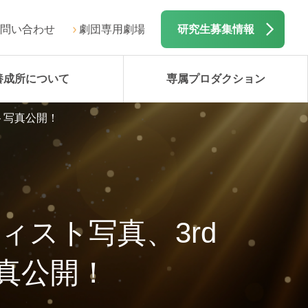
問い合わせ
劇団専用劇場
研究生募集情報
養成所について
専属プロダクション
ケット写真公開！
ーティスト写真、3rd
写真公開！