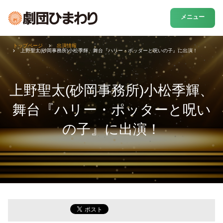
メニュー
トップページ
出演情報
上野聖太(砂岡事務所)小松季輝、舞台『ハリー・ポッターと呪いの子』に出演！
上野聖太(砂岡事務所)小松季輝、
舞台『ハリー・ポッターと呪い
の子』に出演！