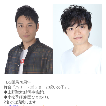
TBS開局70周年
舞台『ハリー・ポッターと呪いの子』。
◆上野聖太(砂岡事務所)、
◆小松季輝(劇団ひまわり)、
2名が出演致します！！