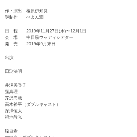
作・演出 榎原伊知良
謎制作 ぺよん潤
日 程 2019年11月27日(水)〜12月1日
会 場 中目黒ウッディシアター
発 売 2019年9月末日
出演
田渕法明
井澤美香子
窪真理
芹沢尚哉
高木裕平（ダブルキャスト）
深澤恒太
福地教光
稲垣希