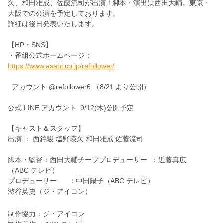
久、和田雅成、佐藤流司が出演！脚本・演出は西田大輔。東京・
大阪での公演を予定しております。
詳細は後日発表いたします。
【HP・SNS】
・番組公式ホームページ：
https://www.asahi.co.jp/refollower/
アカウント @refollower6 （8/21 より公開）
公式 LINE アカウント 9/12(木)公開予定
【キャスト＆スタッフ】
出演 ： 西銘駿 塩野瑛久 和田雅成 佐藤流司
脚本・監督：西田大輔チーフプロデューサー ：近藤真広
（ABC テレビ）
プロデューサー ：中田陽子（ABC テレビ）
渋谷英史（ジ・アイコン）
制作協力：ジ・アイコン