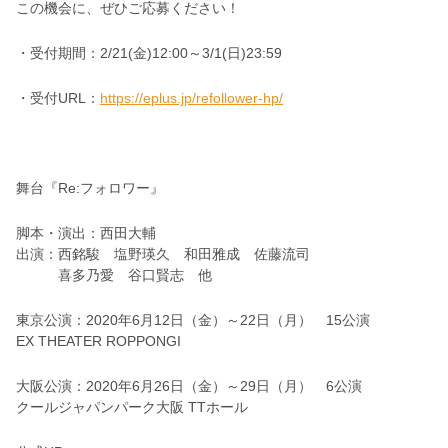
この機会に、ぜひご応募ください！
・受付期間：2/21(金)12:00～3/1(日)23:59
・受付URL：
https://eplus.jp/refollower-hp/
舞台『Re:フォロワー』
脚本・演出：西田大輔
出演：西銘駿 塩野瑛久 和田雅成 佐藤流司
喜多乃愛 谷口賢志 他
東京公演：2020年6月12日（金）～22日（月） 15公演
EX THEATER ROPPONGI
大阪公演：2020年6月26日（金）～29日（月） 6公演
クールジャパンパーク大阪 TTホール