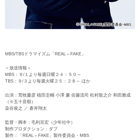
MBS/TBSドラマイズム「REAL⇔FAKE」
＜放送情報＞
MBS：９/１より毎週日曜２４：５０～
TBS：９/３より毎週火曜２５：２８～ ほか
出演：荒牧慶彦 植田圭輔 小澤 廉 佐藤流司 松村龍之介 和田雅成
（※五十音順）
染谷俊之 ／ 蒼井翔太
監督・脚本：毛利亘宏（少年社中）
制作プロダクション：ダブ
製作：「REAL⇔FAKE」製作委員会・MBS