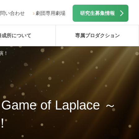
問い合わせ
劇団専用劇場
研究生募集情報
養成所について
専属プロダクション
出演！
of Laplace ～
！