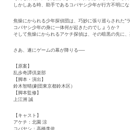
しかしある時、助手であるコバヤシ少年が行方不明にな
焦燥にかられる少年探偵団は、巧妙に張り巡らされた“
コバヤシ少年の身に一体何が起きたのでしょうか？
そして焦燥にかられるアケチ探偵は、その暗黒の先に、
さあ、遂にゲームの幕が降りる──
【原案】
乱歩奇譚倶楽部
【脚本・演出】
鈴木智晴(劇団東京都鈴木区）
【脚本監修】
上江洲 誠
【キャスト】
アケチ：北園 涼
コバヤシ：高橋李依