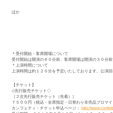
ほか
＊受付開始・客席開場について
受付開始は開演の６０分前、客席開場は開演の３０分前
＊上演時間について
上演時間は約１２０分を予定いたしております。公演回
【チケット】
◇先行販売チケット◇
［２次先行販売チケット（先着）］
７５００円（税込・全席指定・日替わり非売品ブロマイ
カンフェティ・チケット申込ページ：
http://www.confet