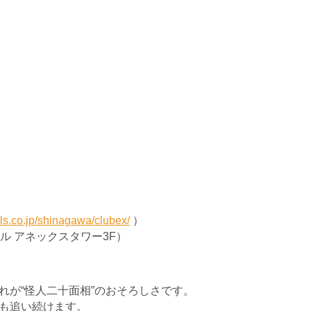
ls.co.jp/shinagawa/clubex/
）
ホテル アネックスタワー3F）
れが“怪人二十面相”のおそろしさです。
も追い続けます。