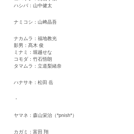
ハシバ：山中健太
ナミコシ：山﨑晶吾
ナカムラ：福地教光
影男：髙木 俊
ミナミ：堀越せな
コモダ：竹石悟朗
タマムラ：立道梨緒奈
ハナサキ：松田 岳
・
ヤマネ：森山栄治（*pnish*）
カガミ：富田 翔