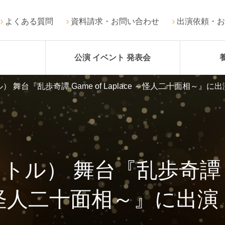
よくある質問
資料請求・お問い合わせ
出演依頼・お
公演 イベント 発表会
舞台『乱歩奇譚 Game of Laplace ～怪人二十面相～』に
） 舞台『乱歩奇譚 Game 
怪人二十面相～』に出演