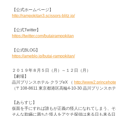
【公式ホームページ】
http://rampokitan3.scissors-blitz.jp/
【公式Twitter】
https://twitter.com/butairampokitan
【公式BLOG】
https://ameblo.jp/butai-rampokitan/
２０１９年８月５日（月）～１２日（月）
【劇場】
品川プリンスホテル クラブeX （
http://www2.princehote
（〒108-8611 東京都港区高輪4-10-30 品川プリンス
【あらすじ】
仮面を手にすれば誰もが正義の怪人になれてしまう、そ
そんな欺瞞に満ちた怪人をアケチ探偵は来る日も来る日