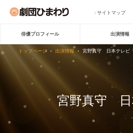
サイトマップ
俳優プロフィール
出演情報
トップページ
出演情報
宮野真守 日本テレビ「
宮野真守 日