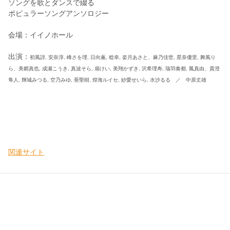
ソングを歌とダンスで綴る
ポピュラーソングアンソロジー
会場：イイノホール
出演：
初風諄, 安奈淳, 峰さを理, 日向薫, 稔幸, 姿月あさと、
麻乃佳世, 星奈優里, 舞風り
ら、
美郷真也, 成瀬こうき, 真波そら, 扇けい, 美翔かずき, 沢希理寿, 瑞羽奏都, 鳳真由、
貴澄
隼人, 輝城みつる, 空乃みゆ, 亜聖樹, 煌海ルイセ, 紗愛せいら, 水沙るる ／ 中原丈雄
関連サイト