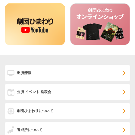
出演情報
公演 イベント 発表会
劇団ひまわりについて
養成所について