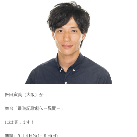
飯田寅義（大阪）が
舞台「最遊記歌劇伝ー異聞ー」
に出演します！
期間：９月４日(火)－９日(日)