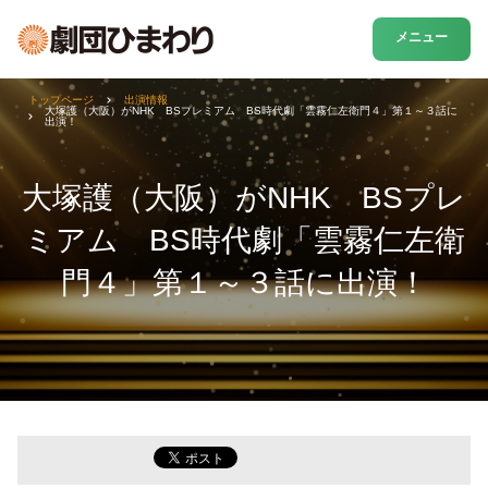
メニュー
トップページ
出演情報
大塚護（大阪）がNHK BSプレミアム BS時代劇「雲霧仁左衛門４」第１～３話に
出演！
大塚護（大阪）がNHK BSプレ
ミアム BS時代劇「雲霧仁左衛
門４」第１～３話に出演！