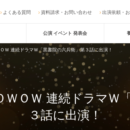
よくある質問
資料請求・お問い合わせ
出演依頼・お
公演 イベント 発表会
ＷＯＷ 連続ドラマＷ「黒書院の六兵衛」第３話に出演！
ＷＯＷＯＷ 連続ドラマＷ
３話に出演！