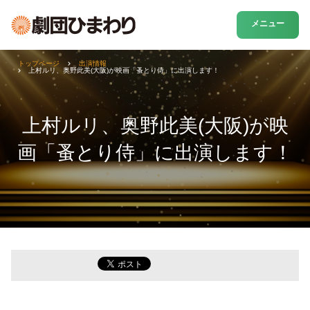
メニュー
トップページ
出演情報
上村ルリ、奥野此美(大阪)が映画「蚤とり侍」に出演します！
上村ルリ、奥野此美(大阪)が映
画「蚤とり侍」に出演します！