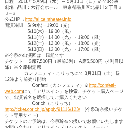
日程 2018年5月9日（水）～ 5月13日（日）※全8公演
劇場 品川：六行会ホール 東京都品川区北品川２丁目３
２−３
公式HP→
http://aliceintheater.info
開演時間 5/ 9(水)＝19:00（光）
5/10(木)＝19:00（風）
5/11(金)＝14:00（光）・19:00（風）
5/12(土)＝13:00（風）・18:00（光）
5/13(日)＝12:00（光）・17:00（風）
※今泉の出演回は 風組です
チケット S席7,500円（最前3列） A席5,500円（4列目以
降）※全席指定席
カンフェティ・こりっちにて 3月31日（土）昼
12時より前売り開始
Confetti（カンフェティ）※
http://confetti-
web.com
にて「アリスイン」を検索、チケット購入ページ
で、出演者名を選択してご購入ください
Corich（こりっち）
http://ticket.corich.jp/apply/91116/123/
(今泉玲奈扱いチケ
ット専用サイト)
チケットのご予約は、今泉玲奈の扱いでお願いいたします
お問い合わせ アリスインプロジェクト メール：