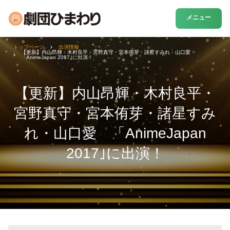
メニュー
トップページ
出演情報
【更新】内山昂輝・木村良平・宮野真守・宮本侑芽・諸星すみれ・山口愛
「AnimeJapan 2017｣に出演！
【更新】内山昂輝・木村良平・
宮野真守・宮本侑芽・諸星すみ
れ・山口愛 「AnimeJapan
2017｣に出演！