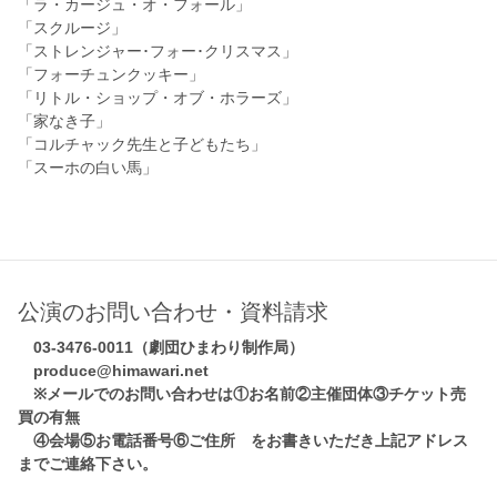
「ラ・カージュ・オ・フォール」
「スクルージ」
「ストレンジャー･フォー･クリスマス」
「フォーチュンクッキー」
「リトル・ショップ・オブ・ホラーズ」
「家なき子」
「コルチャック先生と子どもたち」
「スーホの白い馬」
公演のお問い合わせ・資料請求
03-3476-0011（劇団ひまわり制作局）
produce@himawari.net
※メールでのお問い合わせは①お名前②主催団体③チケット売
買の有無
④会場⑤お電話番号⑥ご住所 をお書きいただき上記アドレス
までご連絡下さい。