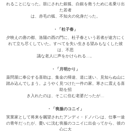
れることになった。鼓にされた銀狐、白銀を救うために名乗り出
た若者
は、赤毛の狐、不知火の化身だった。
・「杜子春」
夕映えの唐の都、洛陽の西の門に、杜子春という若者が途方にく
れて立ち尽くしていた。すべてを失い生きる望みもなくした彼
は、不思
議な老人に声をかけられる…。
・「月明かり」
薬問屋に奉公する喜助は、集金の帰途、道に迷い、見知らぬ山に
踏み込んでしまう。ようやく見つけた一件の家。寒さに震える喜
助を招
き入れたのは、そこに住む老婆だったが…
・「喪服のコニイ」
実業家として将来を嘱望されたアンディ・ドノバンは、仕事一途
の青年だったが、憂いに沈む喪服のコニイに出会ってから、彼の
心に大