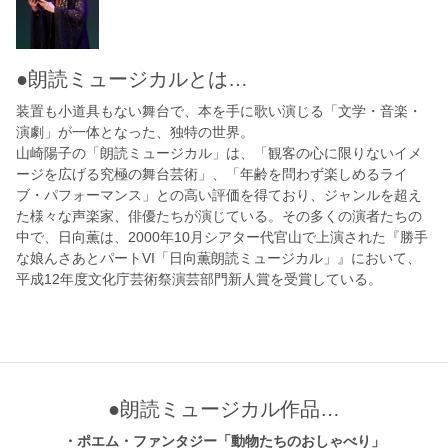
●朗読ミュージカルとは…
装置も小道具もない舞台で、本を手に歌い演じる「文学・音楽・
演劇」が一体となった、独特の世界。
山崎陽子の「朗読ミュージカル」は、「観客の心に限りないイメ
ージを広げる究極の舞台芸術」、「年齢を問わず楽しめるライ
ブ・パフォーマンス」との高い評価を得ており、ジャンルを超え
た様々な声楽家、俳優たちが演じている。その多くの演者たちの
中で、日向薫は、2000年10月シアター代官山で上演された『勝手
な娘んさあとパートVI「日向薫朗読ミュージカル」』において、
平成12年度文化庁芸術祭演芸部門新人賞を受賞している。
●朗読ミュージカル作品…
・ポエム・ファンタジー「動物たちのおしゃべり」