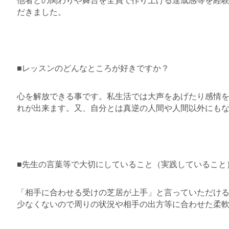
他者との関わりや舞台
を全員で作り上げる達成感等を経
だきました。
■
レッスンのどんなところが好きですか？
心を解放できる事です。私生活では大声をあげたり感情
れが出来ます。
又、自分とは真逆の人間や人間以外にも
■
先生の言葉等で大切にしていること（実践していること
「相手に合わせる受けの芝居が上手」と言っていただけ
少なくないので周
りの状況や相手の出方等に合わせた柔