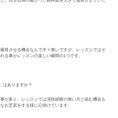
験し、
自分自身の脆かった精神面を大きく成長させていた
を爆発さ
せる機会なんて中々無いですが、レッスンではそ
なれる事がレッスンの楽し
い瞬間の1つです。
）
はありますか？
る事が多く、レ
ッスンでは演技経験の無い方と組む機会も
軟なお芝居をする様に心掛け
ています。