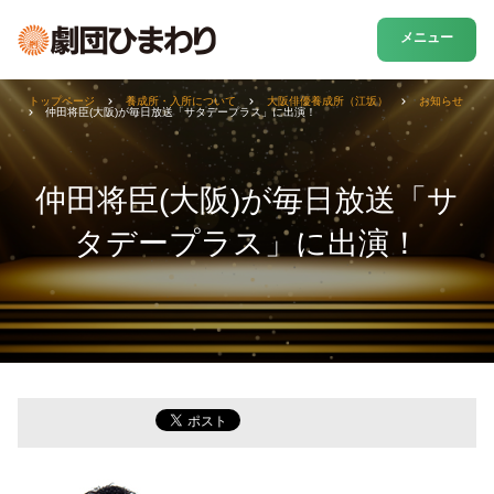
メニュー
トップページ
養成所・入所について
大阪俳優養成所（江坂）
お知らせ
仲田将臣(大阪)が毎日放送「サタデープラス」に出演！
仲田将臣(大阪)が毎日放送「サ
タデープラス」に出演！