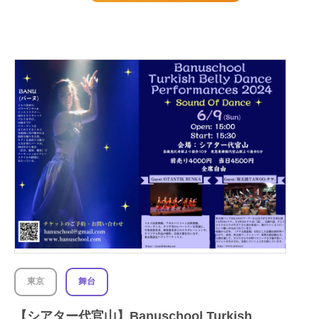
東京
舞台
【シアター代官山】Banuschool Turkish