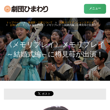
メニュー
トップページ
養成所・入所について
札幌エクステンションスタジオ
お知らせ
《メモリプレイ》メモリプレイ ～結婚式編～に樽見苺が出演！
《メモリプレイ》メモリプレイ
～結婚式編～に樽見苺が出演！