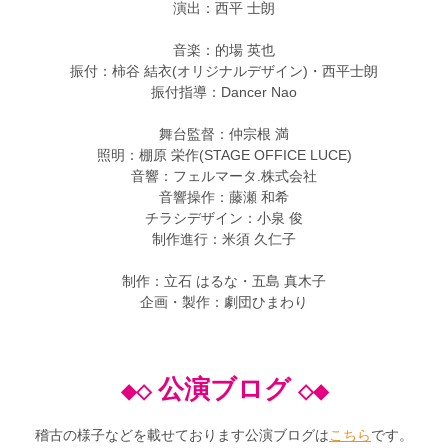
演出：西平 士朗
音楽：的場 英也
振付：柿谷 結衣(オリジナルデザイン)・西平士朗
振付指導：Dancer Nao
舞台監督：仲宗根 満
照明：棚原 栄作(STAGE OFFICE LUCE)
音響：フェルマータ.株式会社
音響操作：藤瀬 和希
チラシデザイン：小泉 俊
制作進行：米須 久仁子
制作：立石 はるな・五島 真木子
企画・製作：劇団ひまわり
公演ブログ
◆◇
◇◆
稽古の様子などを載せております公演ブログは
こちら
です。