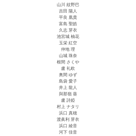
山川 紋野巴
吉田 陽人
平良 凰貴
富島 聖皓
久志 芽衣
池宮城 柚花
玉栄 紅空
仲地 理
山城 珠奈
根間 さくや
盧 礼欧
奥間 ゆず
島袋 愛子
井上 龍人
與那嶺 葵
盧 詩婭
村上 ナタリ
浜口 真穂
渡眞利 芽衣
浜口 綾音
河下 佳音