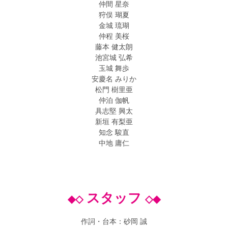
仲間 星奈
狩俣 瑚夏
金城 琉瑚
仲程 美桜
藤本 健太朗
池宮城 弘希
玉城 舞歩
安慶名 みりか
松門 樹里亜
仲泊 伽帆
具志堅 興太
新垣 有梨亜
知念 駿直
中地 庸仁
スタッフ
◆◇
◇◆
作詞・台本：砂岡 誠