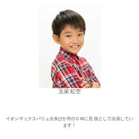
玉栄 紅空
イオンマックスバリュ火水ぴか市のＣＭに兄 役として出演してい
ます！