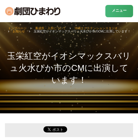
メニュー
トップページ
養成所・入所について
沖縄エクステンションスタジオ
お知らせ
玉栄紅空がイオンマックスバリュ火水ぴか市のCMに出演しています！
玉栄紅空がイオンマックスバリ
ュ火水ぴか市のCMに出演して
います！