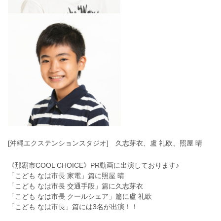
[沖縄エクステンションスタジオ] 久志芽衣、盧 礼欧、照屋 晴
《那覇市COOL CHOICE》PR動画に出演しております♪
「こども なは市長 家電」篇に照屋 晴
「こども なは市長 交通手段」篇に久志芽衣
「こども なは市長 クールシェア」篇に盧 礼欧
「こども なは市長」篇には3名が出演！！