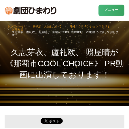
メニュー
トップページ
養成所・入所について
沖縄エクステンションスタジオ
お知らせ
久志芽衣、盧礼欧、 照屋晴が《那覇市COOL CHOICE》 PR動画に出演しておりま
す！
久志芽衣、盧礼欧、 照屋晴が
《那覇市COOL CHOICE》 PR動
画に出演しております！