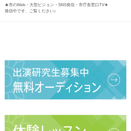
★市のWeb・大型ビジョン・SNS発信・市庁舎窓口TV★
発信中です、ご覧ください♪