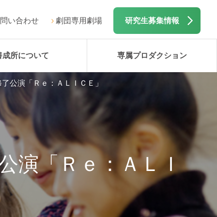
問い合わせ
劇団専用劇場
研究生募集情報
養成所について
専属プロダクション
修了公演「Ｒｅ：ＡＬＩＣＥ」
了公演「Ｒｅ：ＡＬＩ