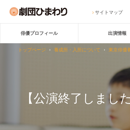
サイトマップ
俳優プロフィール
出演情報
トップページ
養成所・入所について
東京俳優
【公演終了しました