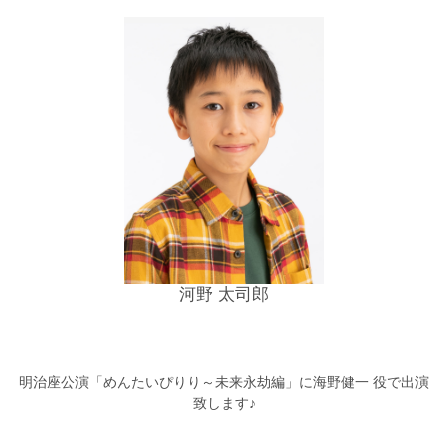
河野 太司郎
明治座公演「めんたいぴりり～未来永劫編」に海野健一 役で出演
致します♪