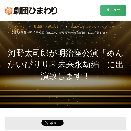
メニュー
トップページ
養成所・入所について
北九州エクステンションスタジオ
お知らせ
河野太司郎が明治座公演「めんたいぴりり～未来永劫編」に出演致します！
河野太司郎が明治座公演「めん
たいぴりり～未来永劫編」に出
演致します！