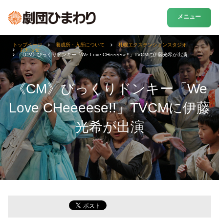
メニュー
トップページ
養成所・入所について
札幌エクステンションスタジオ
お知らせ
《CM》びっくりドンキー「We Love CHeeeese!!」TVCMに伊藤光希が出演
《CM》びっくりドンキー「We
Love CHeeeese!!」TVCMに伊藤
光希が出演