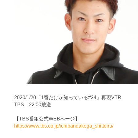
2020/1/20「1番だけが知っている#24」再現VTR
TBS 22:00放送
【TBS番組公式WEBページ】
https://www.tbs.co.jp/ichibandakega_shitteiru/