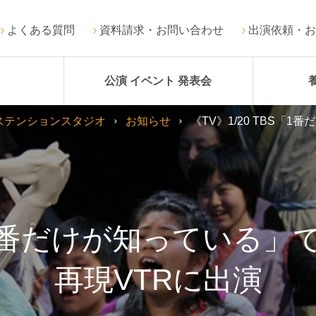
よくある質問
資料請求・お問い合わせ
出演依頼・お
公演 イベント 発表会
ステンションスタジオ
お知らせ
《TV》1/20 TBS
BS「1番だけが知っている
再現VTRに出演