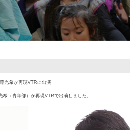
伊藤光希が再現VTRに出演
藤光希（青年部）
が再現VTRで出演しました。