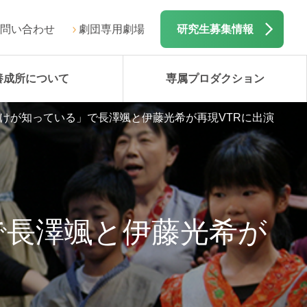
問い合わせ
劇団専用劇場
研究生募集情報
養成所について
専属プロダクション
「1番だけが知っている」で長澤颯と伊藤光希が再現VTRに出演
」で長澤颯と伊藤光希が