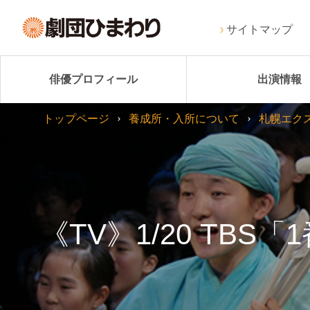
サイトマップ
俳優プロフィール
出演情報
トップページ
養成所・入所について
札幌エク
《TV》1/20 T