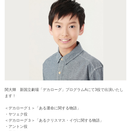
関大輝
新国立劇場「デカローグ」プログラムAにて
3役で出演いたし
ます！
＜デカローグ１＞「ある運命に関する物語」
・
ヤツェク
役
＜デカローグ３
＞「あるクリスマス・イヴに関する物語」
・
アントン
役