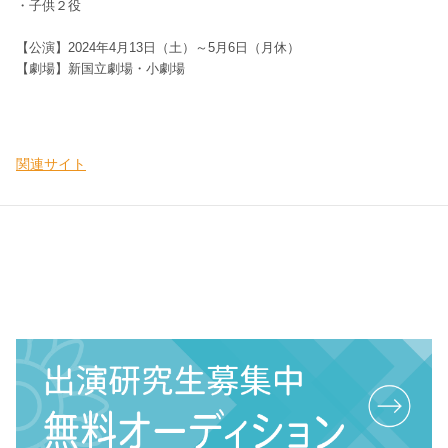
・子供２役
【公演】202
4
年
4
月1
3
日（
土
）～
5
月
6
日（
月休
）
【劇場】
新国立劇場・小劇場
関連サイト