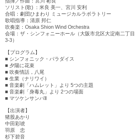
指揮／作曲：宮川 彬良
ソリスト(歌) ：米良 美一、宮川 安利
合唱：劇団ひまわり ミュージカルラボラトリー
歌唱指導：清原 邦仁
吹奏楽：Osaka Shion Wind Orchestra
会場：ザ・シンフォニーホール（大阪市北区大淀南二丁目
3-3）
【プログラム】
■ シンフォニック・パラダイス
■ 夕陽に花束
■ 吹奏情話，八尾
■ 生業（ナリワイ）
■ 音楽劇「ハムレット」より 5つの主題
■ 音楽劇「身毒丸」より 2つの場面
■ マツケンサンバⅡ
【出演者】
猪股あかり
中田彩琥
羽原 忠
杉下碧音