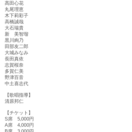
髙田心花
丸尾理恵
木下莉彩子
高橋誠哉
大石瑞貴
新 美智瑠
黒川絢乃
田部友二郎
大城みなみ
長田真依
志賀桜奈
多賀仁美
野津百音
中土喜志代
【歌唱指導】
清原邦仁
【チケット】
S席 5,000円
A席 4,000円
B席 3,000円