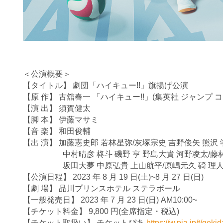
＜公演概要＞
【タイトル】 劇団「ハイキュー!!」旗揚げ公演
【原 作】 古舘春一 「ハイキュー!!」(集英社 ジャンプ 
【演 出】 須賀健太
【脚 本】 伊藤マサミ
【音 楽】 和田俊輔
【出 演】 加藤憲史郎 若林星弥/灰塚宗史 吉野俊矢 熊沢 
中村晴彦 柊斗 磯野 亨 野島大貴 河野凌太/藤林泰
坂田大夢 中原弘貴 上山航平/原嶋元久 碕 理
【公演日程】 2023 年 8 月 19 日(土)~8 月 27 日(日)
【劇 場】 品川プリンスホテル ステラボール
【一般発売日】 2023 年 7 月 23 日(日) AM10:00~
【チケット料金】 9,800 円(全席指定・税込)
【チケット取扱い】 チケットぴあ
https://w.pia.jp/t/geki