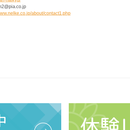
pia.co.jp
www.nelke.co.jp/about/contact1.php