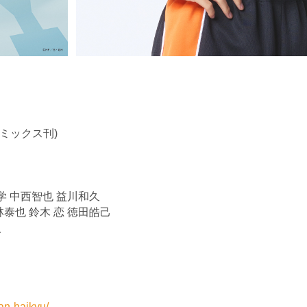
コミックス刊)
学 中西智也 益川和久
也 鈴木 恋 徳田皓己
人
dan-haikyu/