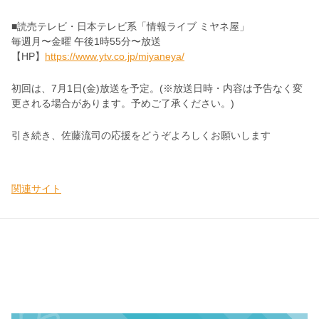
■読売テレビ・日本テレビ系「情報ライブ ミヤネ屋」
毎週月〜金曜 午後1時55分〜放送
【HP】
https://www.ytv.co.jp/miyaneya/
初回は、7月1日(金)放送を予定。(※放送日時・内容は予告なく変
更される場合があります。予めご了承ください。)
引き続き、佐藤流司の応援をどうぞよろしくお願いします
関連サイト