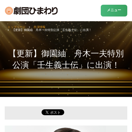
メニュー
トップページ
出演情報
【更新】御園紬 舟木一夫特別公演「壬生義士伝」に出演！
【更新】御園紬 舟木一夫特別
公演「壬生義士伝」に出演！