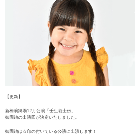
【更新】
新橋演舞場12月公演「壬生義士伝」
御園紬の出演回が決定いたしました。
御園紬は☆印の付いている公演に出演します！