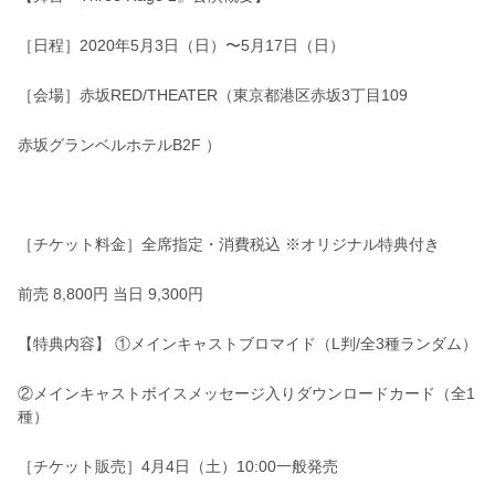
［⽇程］2020年5⽉3⽇（⽇）〜5⽉17⽇（⽇）
［会場］⾚坂RED/THEATER（東京都港区⾚坂3丁⽬109
⾚坂グランベルホテルB2F ）
［チケット料⾦］全席指定・消費税込 ※オリジナル特典付き
前売 8,800円 当⽇ 9,300円
【特典内容】 ①メインキャストブロマイド（L判/全3種ランダム）
②メインキャストボイスメッセージ⼊りダウンロードカード（全1
種）
［チケット販売］4⽉4⽇（⼟）10:00⼀般発売