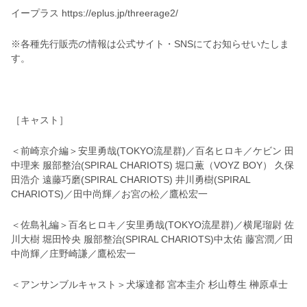
イープラス https://eplus.jp/threerage2/
※各種先⾏販売の情報は公式サイト・SNSにてお知らせいたしま
す。
［キャスト］
＜前崎京介編＞安⾥勇哉(TOKYO流星群)／百名ヒロキ／ケビン ⽥
中理来 服部整治(SPIRAL CHARIOTS) 堀⼝薫（VOYZ BOY） 久保
⽥浩介 遠藤巧磨(SPIRAL CHARIOTS) 井川勇樹(SPIRAL
CHARIOTS)／⽥中尚輝／お宮の松／鷹松宏⼀
＜佐島礼編＞百名ヒロキ／安⾥勇哉(TOKYO流星群)／横尾瑠尉 佐
川⼤樹 堀⽥怜央 服部整治(SPIRAL CHARIOTS)中太佑 藤宮潤／⽥
中尚輝／庄野崎謙／鷹松宏⼀
＜アンサンブルキャスト＞⽝塚達都 宮本圭介 杉⼭尊⽣ 榊原卓⼠