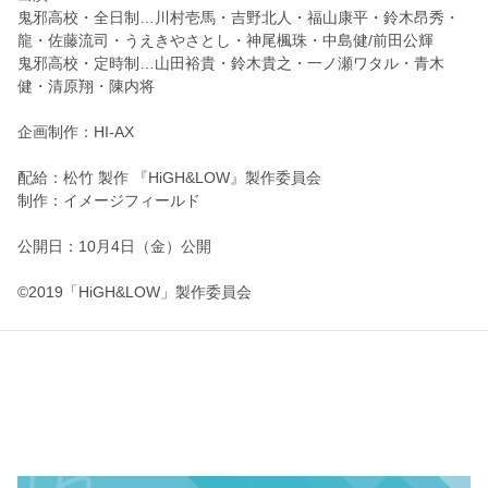
鬼邪高校・全日制…川村壱馬・吉野北人・福山康平・鈴木昂秀・
龍・佐藤流司・うえきやさとし・神尾楓珠・中島健/前田公輝
鬼邪高校・定時制…山田裕貴・鈴木貴之・一ノ瀬ワタル・青木
健・清原翔・陳内将
企画制作：HI-AX
配給：松竹 製作 『HiGH&LOW』製作委員会
制作：イメージフィールド
公開日：10月4日（金）公開
©2019「HiGH&LOW」製作委員会