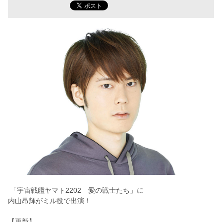
「宇宙戦艦ヤマト2202 愛の戦士たち」に
内山昂輝がミル役で出演！
【更新】