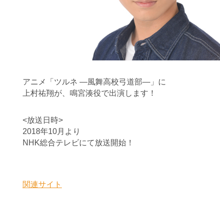
アニメ「ツルネ ―風舞高校弓道部―」に
上村祐翔が、鳴宮湊役で出演します！
<放送日時>
2018年10月より
NHK総合テレビにて放送開始！
関連サイト