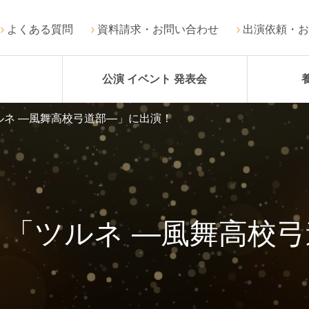
よくある質問
資料請求・お問い合わせ
出演依頼・お
公演 イベント 発表会
ルネ ―風舞高校弓道部―」に出演！
「ツルネ ―風舞高校