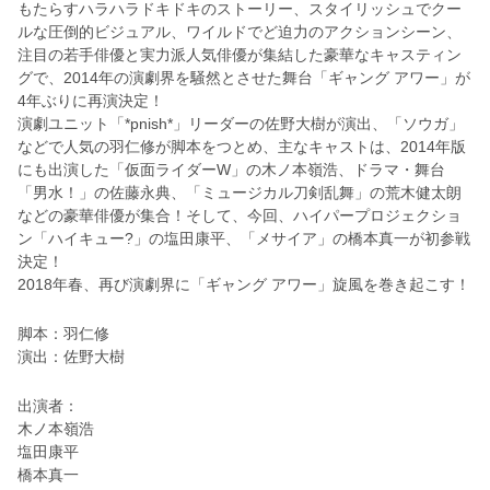
もたらすハラハラドキドキのストーリー、スタイリッシュでクー
ルな圧倒的ビジュアル、ワイルドでど迫力のアクションシーン、
注目の若手俳優と実力派人気俳優が集結した豪華なキャスティン
グで、2014年の演劇界を騒然とさせた舞台「ギャング アワー」が
4年ぶりに再演決定！
演劇ユニット「*pnish*」リーダーの佐野大樹が演出、「ソウガ」
などで人気の羽仁修が脚本をつとめ、主なキャストは、2014年版
にも出演した「仮面ライダーW」の木ノ本嶺浩、ドラマ・舞台
「男水！」の佐藤永典、「ミュージカル刀剣乱舞」の荒木健太朗
などの豪華俳優が集合！そして、今回、ハイパープロジェクショ
ン「ハイキュー?」の塩田康平、「メサイア」の橋本真一が初参戦
決定！
2018年春、再び演劇界に「ギャング アワー」旋風を巻き起こす！
脚本：羽仁修
演出：佐野大樹
出演者：
木ノ本嶺浩
塩田康平
橋本真一