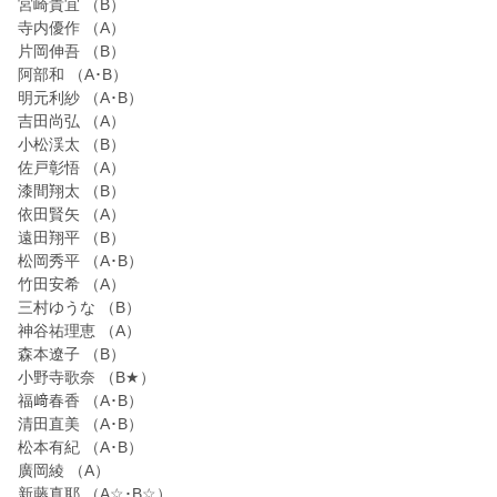
宮崎貴宜 （B）
寺内優作 （A）
片岡伸吾 （B）
阿部和 （A･B）
明元利紗 （A･B）
吉田尚弘 （A）
小松渓太 （B）
佐戸彰悟 （A）
漆間翔太 （B）
依田賢矢 （A）
遠田翔平 （B）
松岡秀平 （A･B）
竹田安希 （A）
三村ゆうな （B）
神谷祐理恵 （A）
森本遼子 （B）
小野寺歌奈 （B★）
福﨑春香 （A･B）
清田直美 （A･B）
松本有紀 （A･B）
廣岡綾 （A）
新藤真耶 （A☆･B☆）