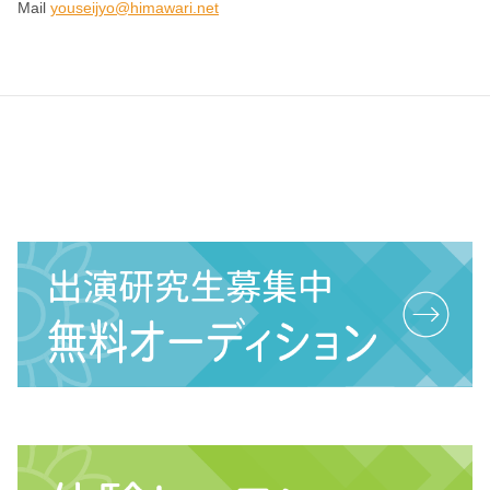
Mail
youseijyo@himawari.net