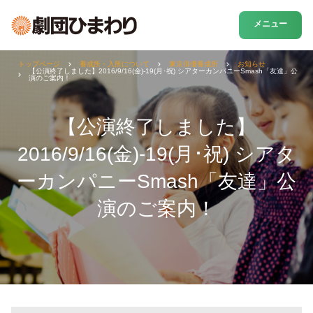
メニュー
トップページ
養成所・入所について
東京俳優養成所
お知らせ
【公演終了しました】2016/9/16(金)-19(月･祝) シアターカンパニーSmash「友達」公
演のご案内！
【公演終了しました】
2016/9/16(金)-19(月･祝) シアタ
ーカンパニーSmash「友達」公
演のご案内！