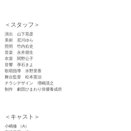
＜スタッフ＞
演出 山下晃彦
美術 尼川ゆら
照明 竹内右史
音楽 永井朋生
衣裳 関野公子
音響 孕石きよ
歌唱指導 水野里香
舞台監督 松本憲治
チラシデザイン 増嶋清之
制作 劇団ひまわり俳優養成所
＜キャスト＞
小嶋修 （A）