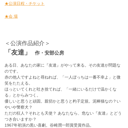
★公演日程・チケット
★会 場
＜公演作品紹介＞
「友達」
作・安部公房
ある日、あなたの家に『友達』がやって来る。その友達が問題な
のです。
赤の他人ですよねと尋ねれば、「一人ぼっちは一番不幸よ」と微
笑をたたえる。
ほっといてくれと吐き捨てれば、「一緒にいるだけで温かくな
る」とからみつく。
優しいと思うと頑固。親切かと思うと杓子定規。泥棒猫なの？い
やいや警察犬？
ただの狂人？それとも天使？ あなたなら、危ない『友達』とどう
つき合いますか？
1967年初演の黒い喜劇。谷崎潤一郎賞受賞作品。