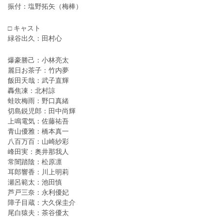
振付：塩野拓矢（梅棒）
□ キャスト
緑谷出久：田村心
爆豪勝己：小林亮太
麗日お茶子：竹内夢
飯田天哉：武子直輝
轟焦凍：北村諒
蛙吹梅雨：野口真緒
切島鋭児郎：田中尚輝
上鳴電気：佐藤祐吾
青山優雅：橋本真一
八百万百：山崎紗彩
峰田実：奥井那我人
常闇踏陰：松原凛
耳郎響香：川上明莉
瀬呂範太：池田慎
芦戸三奈：永利優妃
障子目蔵：大久保圭介
尾白猿夫：茶谷優太