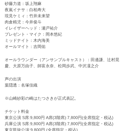
砂藤力道：坂上翔麻
夜嵐イナサ：白柏寿大
現見ケミィ：竹井未来望
肉倉精児：今井俊斗
イレイザーヘッド：瀬戸祐介
プレゼント・マイク：岡本悠紀
ミッドナイト：木内海美
オールマイト：吉岡佑
オールラウンダー（アンサンブルキャスト）：田邊謙、辻村晃
慶、大原万由子、師富永奈、松岡歩武、中沢凜之介
声の出演
葉隠透：名塚佳織
※山崎紗彩の崎はたつさきが正式表記。
チケット料金
東京公演 S席:9,800円 A席(3階席):7,800円(全席指定・税込)
兵庫公演 S席:9,800円 A席(3階席):7,800円(全席指定・税込)
東京凱旋公演:9,800円 (全席指定・税込)