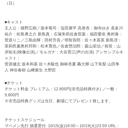
（日）
■キャスト
主人公：猪野広樹／坂本竜司：塩田康平 高巻杏：御寺ゆき 喜多川
祐介：松島勇之介 新島真：石塚朱莉佐倉双葉：福田愛依 奥村春：
菅原りこ／三島由輝：田村升吾／明智吾郎：佐々木喜英 新島冴：
茉莉邑薫奥村邦和：松本寛也／佐倉惣治郎：森山栄治／校長：山
岸拓生(映像出演)／モルガナ：大谷育江(声の出演) アンサンブルキ
ャスト：
菅原健志 坂本和基 佐々木駿也 御林杏夏 轟大輝 山下朱梨 山田隼
人 神谷春樹 山﨑紫生 大野匠
■チケット
チケット料金 プレミアム：12,800円(非売品特典付き) ／一般：
9,800円
※非売品特典グッズは当日、劇場にてプレゼント致します。
チケットスケジュール
マベメン先行 抽選受付: 10/15(金)18:00～10/19(火)23:59 URL：