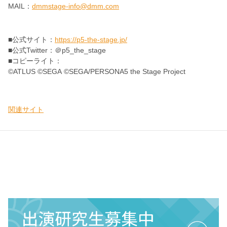
MAIL：
dmmstage-info@dmm.com
■公式サイト：
https://p5-the-stage.jp/
■公式Twitter：＠p5_the_stage
■コピーライト：
©ATLUS ©SEGA ©SEGA/PERSONA5 the Stage Project
関連サイト