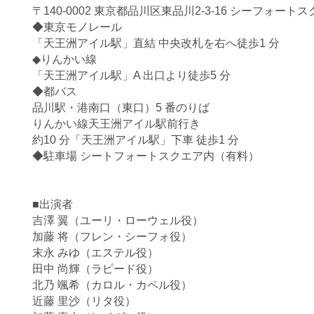
〒140-0002 東京都品川区東品川2-3-16 シーフォートス
◆東京モノレール
「天王洲アイル駅」直結 中央改札を右へ徒歩1 分
◆りんかい線
「天王洲アイル駅」A 出口より徒歩5 分
◆都バス
品川駅・港南口（東口）5 番のりば
りんかい線天王洲アイル駅前行き
約10 分「天王洲アイル駅」下車 徒歩1 分
◆駐車場 シートフォートスクエア内（有料）
■出演者
吉澤 翼（ユーリ・ローウェル役）
加藤 将（フレン・シーフォ役）
末永 みゆ（エステル役）
田中 尚輝（ラピード役）
北乃 颯希（カロル・カペル役）
近藤 里沙（リタ役）