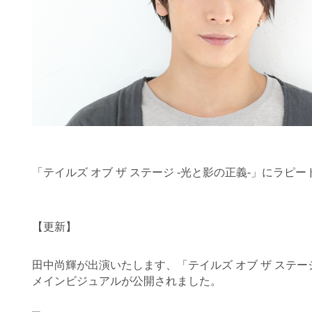
「テイルズ オブ ザ ステージ -光と影の正義-」にラ
【更新】
田中尚輝が出演いたします、「テイルズ オブ ザ ステージ
メインビジュアルが公開されました。