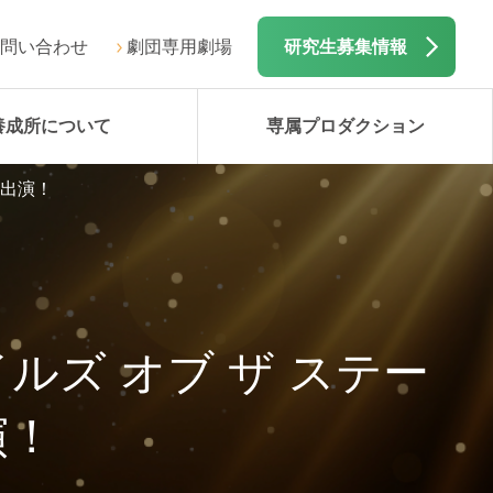
問い合わせ
劇団専用劇場
研究生募集情報
養成所について
専属プロダクション
に出演！
ズ オブ ザ ステー
演！