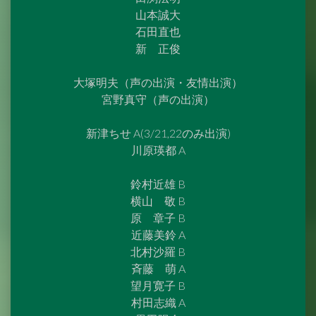
山本誠大
石田直也
新 正俊
大塚明夫（声の出演・友情出演）
宮野真守（声の出演）
新津ちせ A(3/21,22のみ出演)
川原瑛都 A
鈴村近雄 B
横山 敬 B
原 章子 B
近藤美鈴 A
北村沙羅 B
斉藤 萌 A
望月寛子 B
村田志織 A