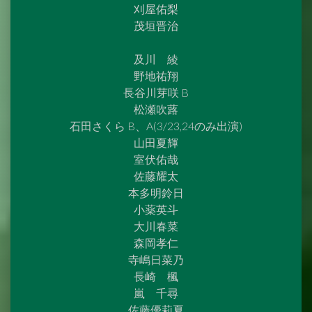
刈屋佑梨
茂垣晋治
及川 綾
野地祐翔
長谷川芽咲 B
松瀬吹蕗
石田さくら B、A(3/23,24のみ出演)
山田夏輝
室伏佑哉
佐藤耀太
本多明鈴日
小薬英斗
大川春菜
森岡孝仁
寺嶋日菜乃
長崎 楓
嵐 千尋
佐藤優莉夏