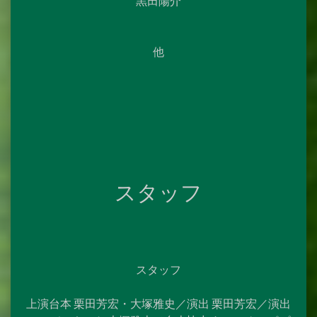
黒田陽介
他
スタッフ
スタッフ
上演台本 栗田芳宏・大塚雅史／演出 栗田芳宏／演出