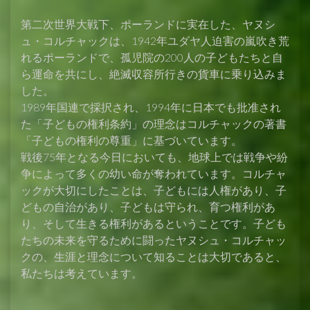
第二次世界大戦下、ポーランドに実在した、ヤヌシ
ュ・コルチャックは、1942年ユダヤ人迫害の嵐吹き荒
れるポーランドで、孤児院の200人の子どもたちと自
ら運命を共にし、絶滅収容所行きの貨車に乗り込みま
した。
1989年国連で採択され、1994年に日本でも批准され
た「子どもの権利条約」の理念はコルチャックの著書
「子どもの権利の尊重」に基づいています。
戦後75年となる今日においても、地球上では戦争や紛
争によって多くの幼い命が奪われています。コルチャ
ックが大切にしたことは、子どもには人権があり、子
どもの自治があり、子どもは守られ、育つ権利があ
り、そして生きる権利があるということです。子ども
たちの未来を守るために闘ったヤヌシュ・コルチャッ
クの、生涯と理念について知ることは大切であると、
私たちは考えています。