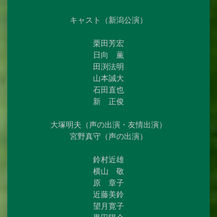
キャスト（新潟公演）
栗田芳宏
日向 薫
田渕法明
山本誠大
石田直也
新 正俊
大塚明夫（声の出演・友情出演）
宮野真守（声の出演）
鈴村近雄
横山 敬
原 章子
近藤美鈴
望月寛子