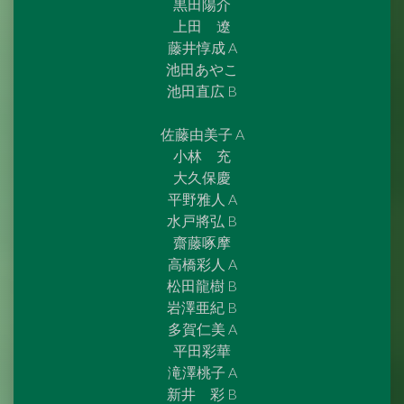
黒田陽介
上田 遼
藤井惇成 A
池田あやこ
池田直広 B
佐藤由美子 A
小林 充
大久保慶
平野雅人 A
水戸將弘 B
齋藤啄摩
高橋彩人 A
松田龍樹 B
岩澤亜紀 B
多賀仁美 A
平田彩華
滝澤桃子 A
新井 彩 B