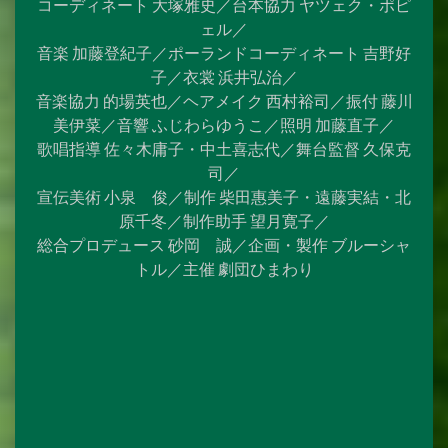
コーディネート 大塚雅史／台本協力 ヤツェク・ポピ
ェル／
音楽 加藤登紀子／ポーランドコーディネート 吉野好
子／衣裳 浜井弘治／
音楽協力 的場英也／ヘアメイク 西村裕司／振付 藤川
美伊菜／音響 ふじわらゆうこ／照明 加藤直子／
歌唱指導 佐々木庸子・中土喜志代／舞台監督 久保克
司／
宣伝美術 小泉 俊／制作 柴田惠美子・遠藤実結・北
原千冬／制作助手 望月寛子／
総合プロデュース 砂岡 誠／企画・製作 ブルーシャ
トル／主催 劇団ひまわり