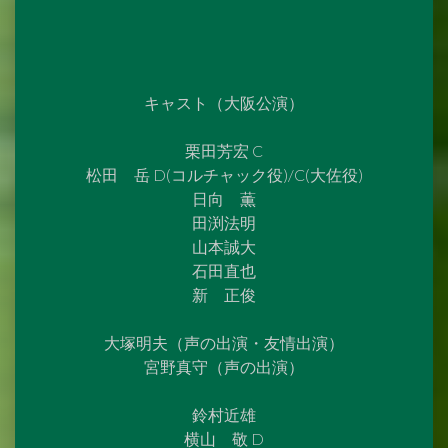
キャスト（大阪公演）
栗田芳宏 C
松田 岳 D(コルチャック役)/C(大佐役)
日向 薫
田渕法明
山本誠大
石田直也
新 正俊
大塚明夫（声の出演・友情出演）
宮野真守（声の出演）
鈴村近雄
横山 敬 D