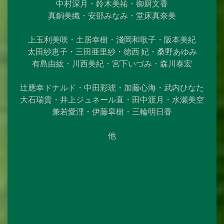
中村深月・鈴木美祐・御厨文香
真銅美織・安部みなみ・堂床真奈美
上玉利美咲・土居幸樹・淺岡和歌子・阪本美紀
太田紗恵子・三田亜里紗・徳西 妃・桑野あゆみ
有島由紘・川西美紀・宮下いづみ・森川泰宏
辻應幸ドナルド・中田彩琥・加藤心海・武内ひなた
大石瑞貴・井上ジュネール直・田中渡月・水瀬美空
兼若愛浬・伊藤皐樹・三輪明日香
他