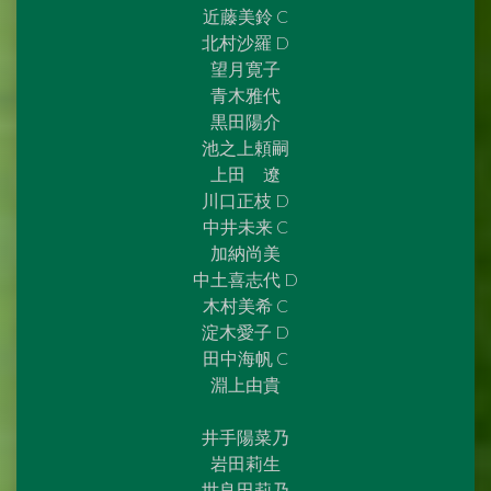
近藤美鈴 C
北村沙羅 D
望月寛子
青木雅代
黒田陽介
池之上頼嗣
上田 遼
川口正枝 D
中井未来 C
加納尚美
中土喜志代 D
木村美希 C
淀木愛子 D
田中海帆 C
淵上由貴
井手陽菜乃
岩田莉生
世良田莉乃