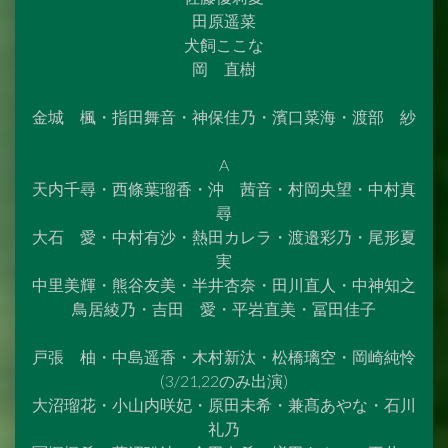
田原遥菜
犬飼ここな
岡 直樹
金城 楓・指田舞音・神保佳乃・濱口菜海・渡部 紗
A
天内千尋・西條葉瑠香・沖 茜音・村岡央望・中村真
尋
大石 愛・中村有沙・熱田カレラ・渡邉彩乃・尾形夏
実
中里美輝・熊谷友美・半井杏奈・田川直人・中神知之
鳥居綾乃・吉田 愛・平岩直美・冨田佳子
戸張 柚・中島遥香・木村新汰・松橋璃空・岡崎純怜
(3/21,22のみ出演)
大沼瑠花・小山内咲妃・原田未希・兼髙あやな・石川
礼乃