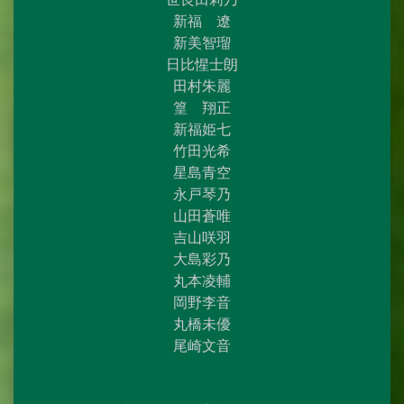
新福 遼
新美智瑠
日比惺士朗
田村朱麗
篁 翔正
新福姫七
竹田光希
星島青空
永戸琴乃
山田蒼唯
吉山咲羽
大島彩乃
丸本凌輔
岡野李音
丸橋未優
尾崎文音