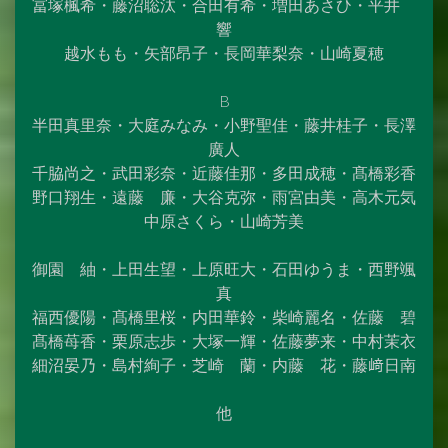
冨塚楓希・藤沼聡汰・合田有希・増田あさひ・平井
響
越水もも・矢部昂子・長岡華梨奈・山崎夏穂
B
半田真里奈・大庭みなみ・小野聖佳・藤井桂子・長澤
廣人
千脇尚之・武田彩奈・近藤佳那・多田成穂・髙橋彩香
野口翔生・遠藤 廉・大谷克弥・雨宮由美・高木元気
中原さくら・山崎芳美
御園 紬・上田生望・上原旺大・石田ゆうま・西野颯
真
福西優陽・髙橋里桜・内田華鈴・柴崎麗名・佐藤 碧
髙橋苺香・栗原志歩・大塚一輝・佐藤夢来・中村茉衣
細沼晏乃・島村絢子・芝崎 蘭・内藤 花・藤﨑日南
他