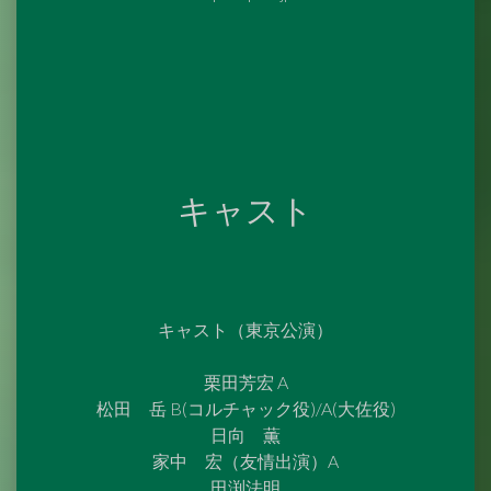
キャスト
キャスト（東京公演）
栗田芳宏 A
松田 岳 B(コルチャック役)/A(大佐役)
日向 薫
家中 宏（友情出演）A
田渕法明