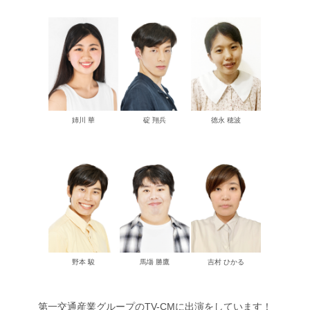
姉川 華
碇 翔兵
徳永 穂波
野本 駿
馬塲 勝鷹
吉村 ひかる
第一交通産業グループのTV-CMに出演をしています！