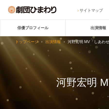
サイトマップ
俳優プロフィール
出演情報
トップページ
出演情報
河野宏明 MV「しあわ
河野宏明 