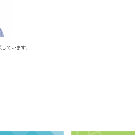
演し
ています。