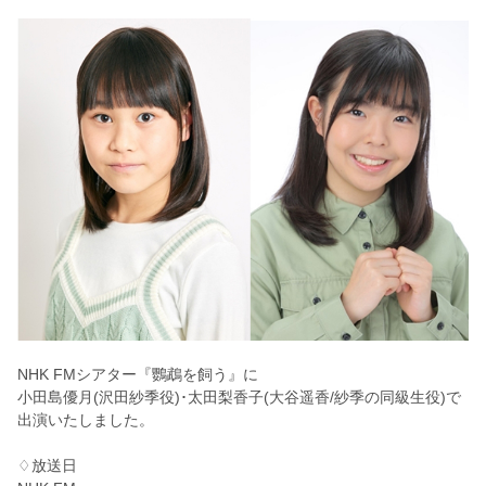
NHK FMシアター『鸚鵡を飼う』に
小田島優月(沢田紗季役)･太田梨香子(大谷遥香/紗季の同級生役)で
出演いたしました。
♢放送日