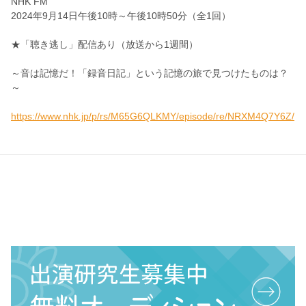
NHK FM
2024年9月14日午後10時～午後10時50分（全1回）
★「聴き逃し」配信あり（放送から1週間）
～音は記憶だ！「録音日記」という記憶の旅で見つけたものは？
～
https://www.nhk.jp/p/rs/M65G6QLKMY/episode/re/NRXM4Q7Y6Z/