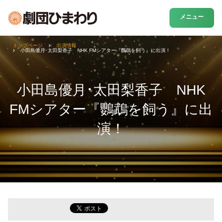
メニュー
トップページ
出演情報
小田島優月･太田梨香子 NHK FMシアター『鸚鵡を飼う』に出演！
小田島優月･太田梨香子 NHK
FMシアター『鸚鵡を飼う』に出
演！