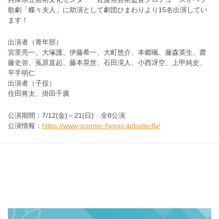
歌劇「蝶々夫人」に助演として劇団ひまわりより15名出演してい
ます！
出演者（青年部）
宮里亮一、大塚護、伊藤希一、大町悠介、本郷颯、藤森英生、齋
藤史弥、菟原直起、藤本晃世、石田滉人、小西冴空、上甲純史、
平手明仁
出演者（子役）
住田将太、掛田千廣
公演期間：7/12(金)～21(日) 全8公演
公演情報：
https://www.gcenter-hyogo.jp/butterfly/