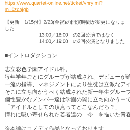
https://www.quartet-online.net/ticket/vnryimi?
m=0zcajgb
【更新 1/15付】2/23(金祝)の開演時間が変更になりま
した
13:00／18:00 の2回公演ではなく
14:00／19:00 の2回公演となりました
■イントロダクション

志立彩色学園アイドル科。

毎年学年ごとにグループが結成され、デビューが確
一流の指導、マネジメントにより生徒は立派なアイ
そこに立ち向かうべく結成された新一年生グループ
個性豊かなメンバー達は学園の闇に立ち向かう中で
「アイドルとしての頂点ってどこなんだろ？」

憧れに吸い寄せられた若者達の「今」を描いた青春
※本編はコメディ作品となっております