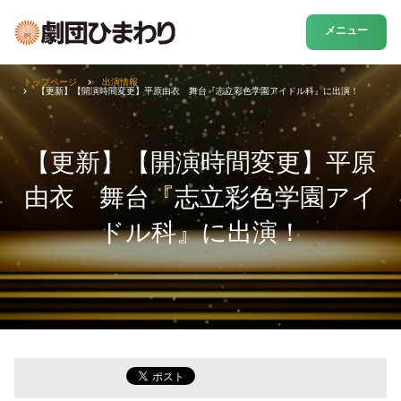
メニュー
トップページ
出演情報
【更新】【開演時間変更】平原由衣 舞台『志立彩色学園アイドル科』に出演！
【更新】【開演時間変更】平原
由衣 舞台『志立彩色学園アイ
ドル科』に出演！